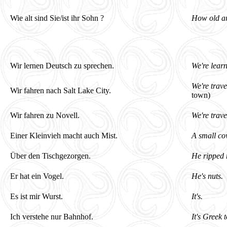
Wie alt sind Sie/ist ihr Sohn ?
How old ar
Wir lernen Deutsch zu sprechen.
We're lear
We're trave
Wir fahren nach Salt Lake City.
town)
Wir fahren zu Novell.
We're trave
Einer Kleinvieh macht auch Mist.
A small co
Über den Tischgezorgen.
He ripped 
Er hat ein Vogel.
He's nuts.
Es ist mir Wurst.
It's.
Ich verstehe nur Bahnhof.
It's Greek 