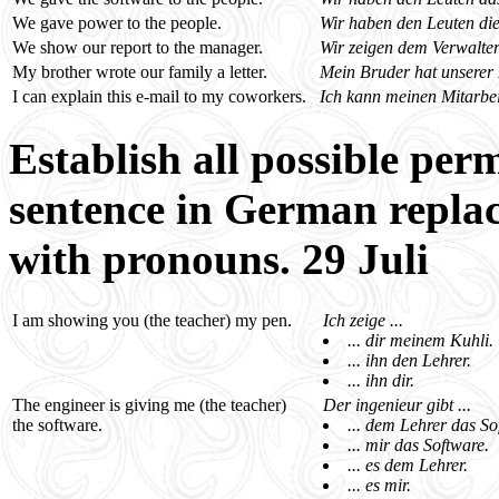
We gave power to the people.
Wir haben den Leuten die
We show our report to the manager.
Wir zeigen dem Verwalter
My brother wrote our family a letter.
Mein Bruder hat unserer 
I can explain this e-mail to my coworkers.
Ich kann meinen Mitarbei
Establish all possible per
sentence in German repla
with pronouns. 29 Juli
I am showing you (the teacher) my pen.
Ich zeige ...
... dir meinem Kuhli.
... ihn den Lehrer.
... ihn dir.
The engineer is giving me (the teacher)
Der ingenieur gibt ...
the software.
... dem Lehrer das So
... mir das Software.
... es dem Lehrer.
... es mir.