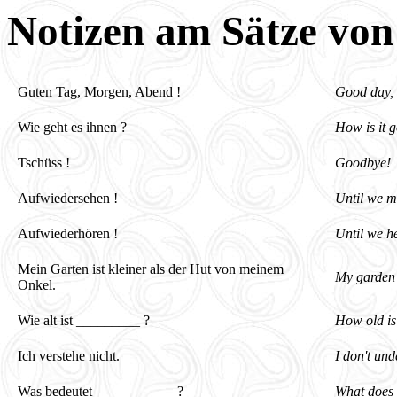
Notizen am Sätze von
Guten Tag, Morgen, Abend !
Good day, 
Wie geht es ihnen ?
How is it 
Tschüss !
Goodbye!
Aufwiedersehen !
Until we m
Aufwiederhören !
Until we h
Mein Garten ist kleiner als der Hut von meinem
My garden 
Onkel.
Wie alt ist _________ ?
How old i
Ich verstehe nicht.
I don't und
Was bedeutet ___________ ?
What does