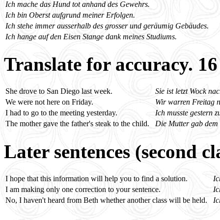
Ich mache das Hund tot anhand des Gewehrs.
Ich bin Oberst aufgrund meiner Erfolgen.
Ich stehe immer ausserhalb des grosser und geräumig Gebäudes.
Ich hange auf den Eisen Stange dank meines Studiums.
Translate for accuracy. 1
She drove to San Diego last week.
Sie ist letzt Wock n
We were not here on Friday.
Wir warren Freitag ni
I had to go to the meeting yesterday.
Ich musste gestern 
The mother gave the father's steak to the child.
Die Mutter gab dem 
Later sentences (second cl
I hope that this information will help you to find a solution.
Ic
I am making only one correction to your sentence.
Ic
No, I haven't heard from Beth whether another class will be held.
Ic