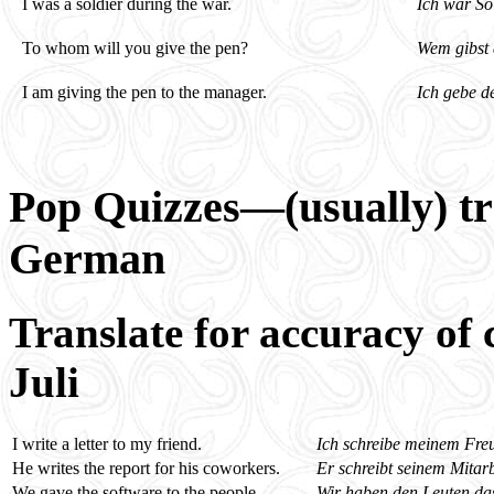
I was a soldier during the war.
Ich war So
To whom will you give the pen?
Wem gibst 
I am giving the pen to the manager.
Ich gebe d
Pop Quizzes—(usually) tr
German
Translate for accuracy of 
Juli
I write a letter to my friend.
Ich schreibe meinem Freu
He writes the report for his coworkers.
Er schreibt seinem Mitarb
We gave the software to the people.
Wir haben den Leuten da