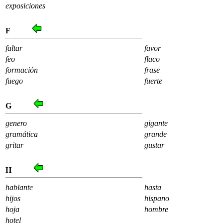
exposiciones
F
faltar
favor
feo
flaco
formación
frase
fuego
fuerte
G
genero
gigante
gramática
grande
gritar
gustar
H
hablante
hasta
hijos
hispano
hoja
hombre
hotel