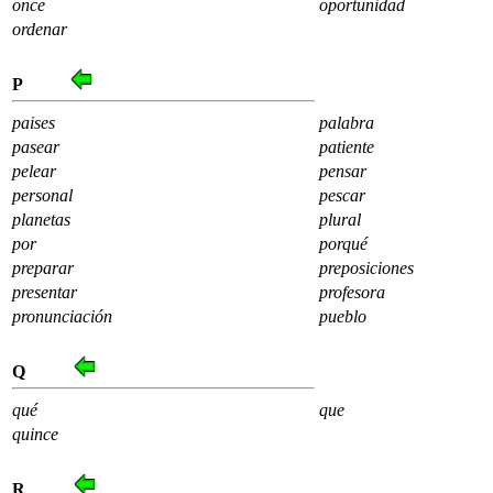
once
oportunidad
ordenar
P
paises
palabra
pasear
patiente
pelear
pensar
personal
pescar
planetas
plural
por
porqué
preparar
preposiciones
presentar
profesora
pronunciación
pueblo
Q
qué
que
quince
R