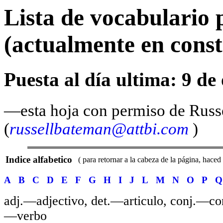
Lista de vocabulario 
(actualmente en const
Puesta al día ultima: 9 de
—esta hoja con permiso de Russ
(
russellbateman@attbi.com
)
Indice alfabetico
( para retornar a la cabeza de la página, haced 
A
B
C
D
E
F
G
H
I
J
L
M
N
O
P
Q
adj.—adjectivo, det.—articulo, conj.—co
—verbo