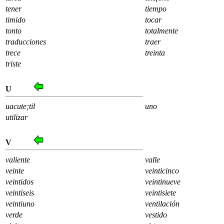
tener
tiempo
timido
tocar
tonto
totalmente
traducciones
traer
trece
treinta
triste
U
uacute;til
uno
utilizar
V
valiente
valle
veinte
veinticinco
veintidos
veintinueve
veintiseis
veintisiete
veintiuno
ventilación
verde
vestido