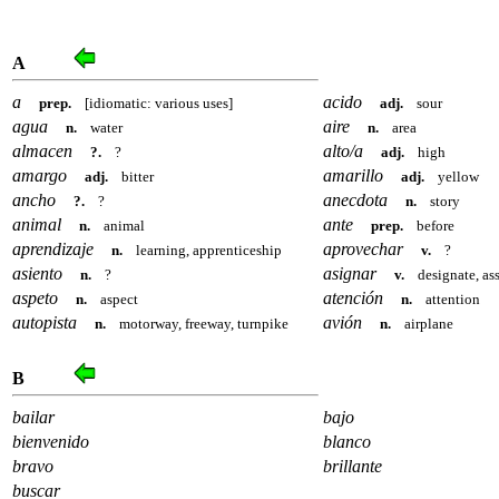
A
a
acido
prep.
[idiomatic: various uses]
adj.
sour
agua
aire
n.
water
n.
area
almacen
alto/a
?.
?
adj.
high
amargo
amarillo
adj.
bitter
adj.
yellow
ancho
anecdota
?.
?
n.
story
animal
ante
n.
animal
prep.
before
aprendizaje
aprovechar
n.
learning, apprenticeship
v.
?
asiento
asignar
n.
?
v.
designate, as
aspeto
atención
n.
aspect
n.
attention
autopista
avión
n.
motorway, freeway, turnpike
n.
airplane
B
bailar
bajo
bienvenido
blanco
bravo
brillante
buscar