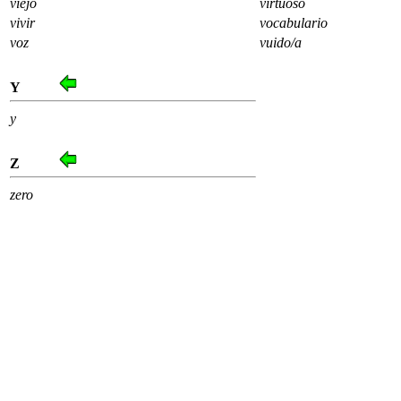
viejo
virtuoso
vivir
vocabulario
voz
vuido/a
Y
y
Z
zero